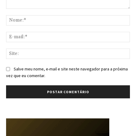
Comentário:
No
E-
mai
Sit
Salve meu nome, e-mail e site neste navegador para a próxima
vez que eu comentar.