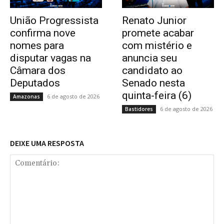
União Progressista
Renato Junior
confirma nove
promete acabar
nomes para
com mistério e
disputar vagas na
anuncia seu
Câmara dos
candidato ao
Deputados
Senado nesta
quinta-feira (6)
6 de agosto de 2026
Amazonas
6 de agosto de 2026
Bastidores
DEIXE UMA RESPOSTA