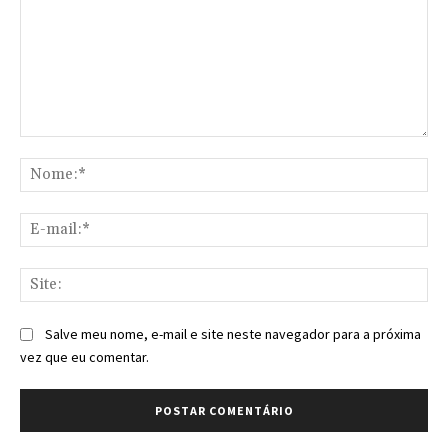
Comentário:
No
E-
mai
Sit
Salve meu nome, e-mail e site neste navegador para a próxima
vez que eu comentar.