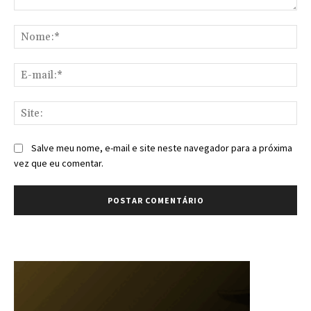
Comentário:
No
E-
mai
Sit
Salve meu nome, e-mail e site neste navegador para a próxima
vez que eu comentar.