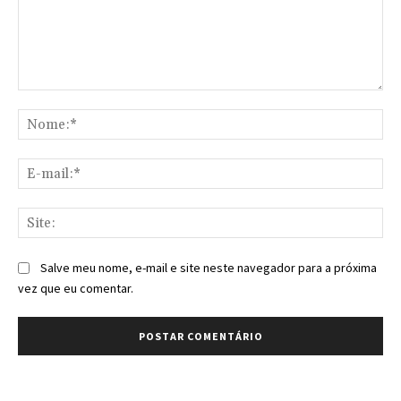
Comentário:
No
E-
mai
Sit
Salve meu nome, e-mail e site neste navegador para a próxima
vez que eu comentar.