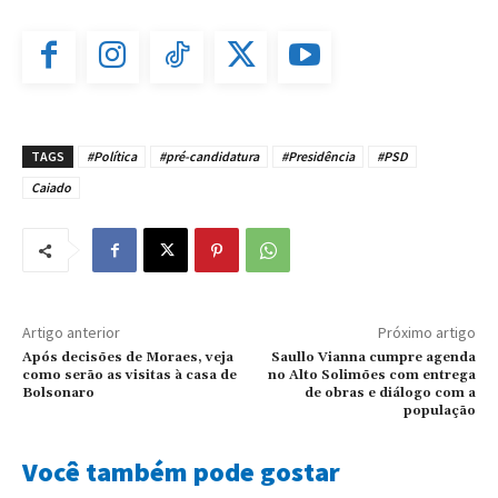
TAGS
#Política
#pré-candidatura
#Presidência
#PSD
Caiado
Artigo anterior
Próximo artigo
Após decisões de Moraes, veja
Saullo Vianna cumpre agenda
como serão as visitas à casa de
no Alto Solimões com entrega
Bolsonaro
de obras e diálogo com a
população
Você também pode gostar