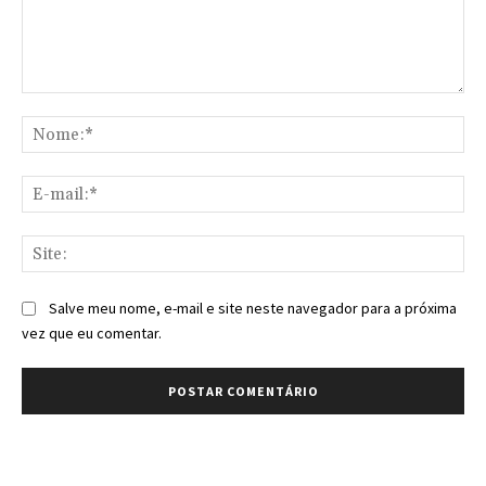
Comentário:
No
E-
mai
Sit
Salve meu nome, e-mail e site neste navegador para a próxima
vez que eu comentar.