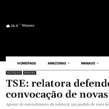
24.9
C
Manaus
HOMEPAGE
AMAZONAS
MANAUS
DESTAQUES
RORAIMA
TSE: relatora defend
convocação de novas
Apesar do entendimento da relatora, um pedido de vista f