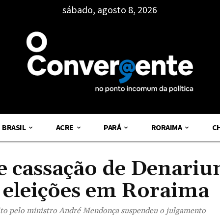
sábado, agosto 8, 2026
BRASIL
ACRE
PARÁ
RORAIMA
C
e cassação de Denariu
 eleições em Roraima
eito pelo ministro André Mendonça suspendeu o julgamento