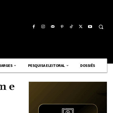
HARGES
PESQUISA ELEITORAL
DOSSIÊS
m e