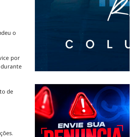
ndeu o
vice por
s durante
to de
ções.