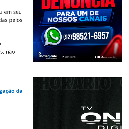
ou em seu
das pelos
o
s, não
igação da