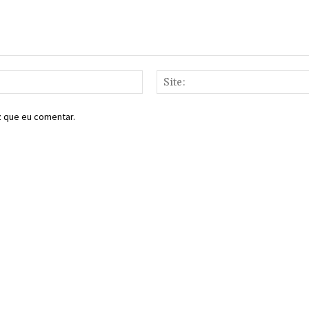
E-
mail:*
z que eu comentar.