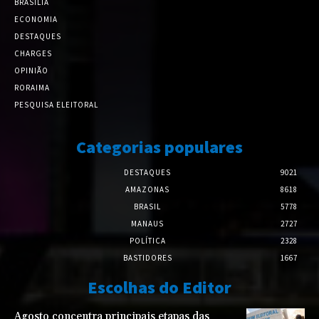
BRASÍLIA
ECONOMIA
DESTAQUES
CHARGES
OPINIÃO
RORAIMA
PESQUISA ELEITORAL
Categorias populares
DESTAQUES
9021
AMAZONAS
8618
BRASIL
5778
MANAUS
2727
POLÍTICA
2328
BASTIDORES
1667
Escolhas do Editor
Agosto concentra principais etapas das