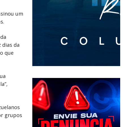
assinou um
s.
 da
 dias da
to que
sua
la”,
zuelanos
or grupos