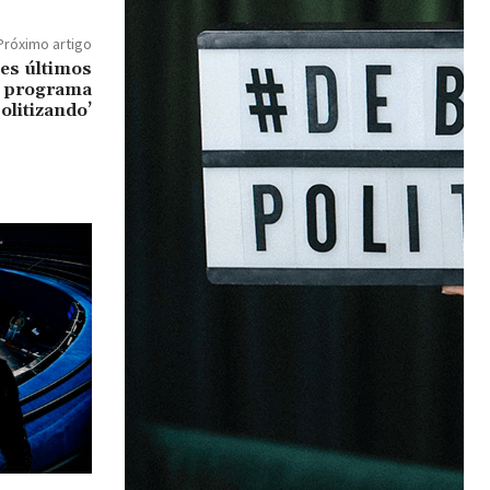
Próximo artigo
tes últimos
o programa
Politizando’