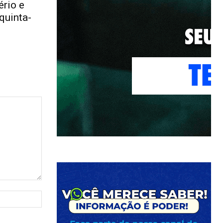
rio e
quinta-
Site: