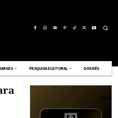
HARGES
PESQUISA ELEITORAL
DOSSIÊS
ara