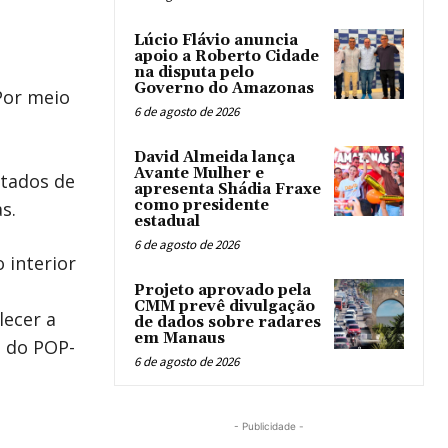
Lúcio Flávio anuncia
apoio a Roberto Cidade
na disputa pelo
Governo do Amazonas
Por meio
6 de agosto de 2026
David Almeida lança
Avante Mulher e
ltados de
apresenta Shádia Fraxe
como presidente
s.
estadual
6 de agosto de 2026
 interior
Projeto aprovado pela
CMM prevê divulgação
lecer a
de dados sobre radares
em Manaus
o do POP-
6 de agosto de 2026
- Publicidade -