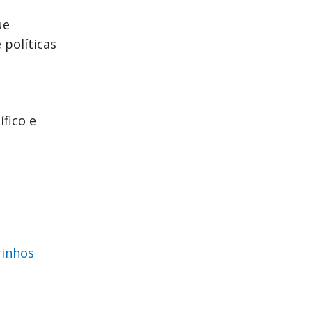
ue
 políticas
fico e
rinhos