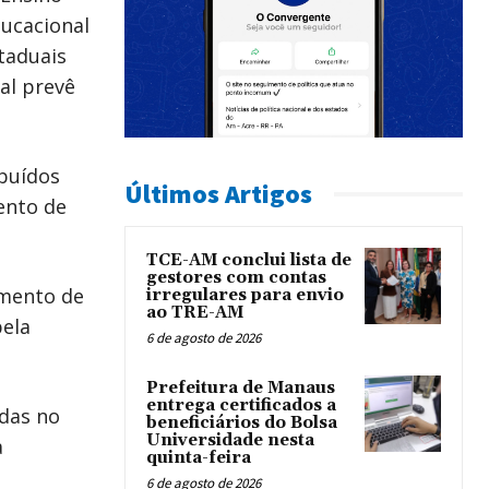
ducacional
taduais
al prevê
ibuídos
Últimos Artigos
ento de
TCE-AM conclui lista de
gestores com contas
imento de
irregulares para envio
ao TRE-AM
pela
6 de agosto de 2026
Prefeitura de Manaus
entrega certificados a
adas no
beneficiários do Bolsa
Universidade nesta
a
quinta-feira
6 de agosto de 2026