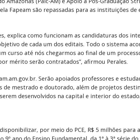
 do Amazonas (Paic-AM) e Apoio à Pós-Graduação Str
pela Fapeam são repassadas para as instituições de 
es, explica como funcionam as candidaturas dos int
objetivo de cada um dos editais. Todo o sistema aco
um curso até nós chegarmos ao final de um process
or mérito serão contratados”, afirmou Perales.
eam.am.gov.br. Serão apoiados professores e estuda
is de mestrado e doutorado, além de projetos desti
 serem desenvolvidos na capital e interior do estado
isponibilizar, por meio do PCE, R$ 5 milhões para a
o 9º ano do Ensino Fundamental, da 1ª à 3ª série do