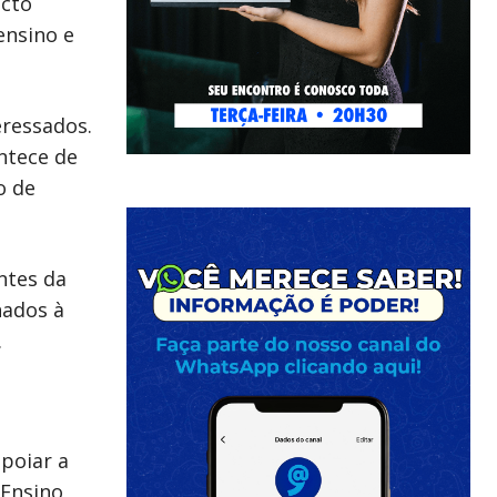
icto
ensino e
eressados.
ntece de
o de
ntes da
nados à
.
poiar a
 Ensino