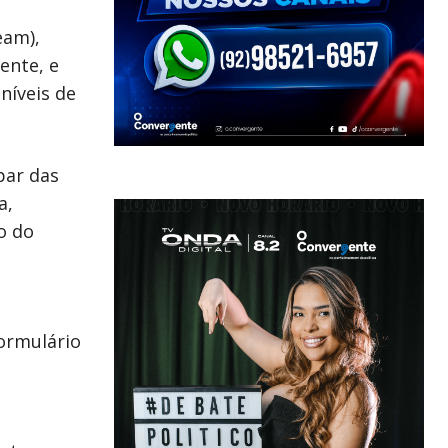
eam),
ente, e
níveis de
par das
a,
o do
ormulário