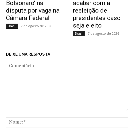
Bolsonaro’ na
acabar com a
disputa por vaga na
reeleição de
Câmara Federal
presidentes caso
seja eleito
7 de agosto de 2026
Brasil
7 de agosto de 2026
Brasil
DEIXE UMA RESPOSTA
Comentário:
No