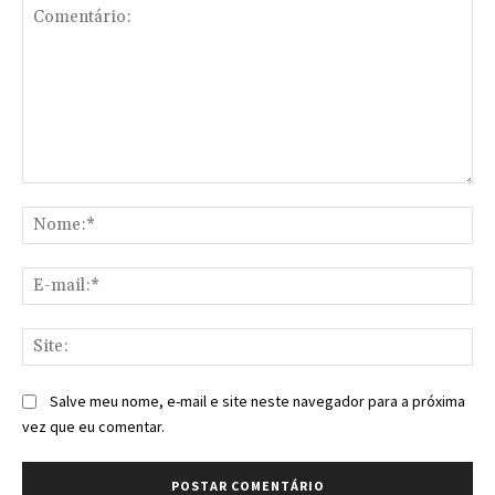
Comentário:
No
E-
mai
Sit
Salve meu nome, e-mail e site neste navegador para a próxima
vez que eu comentar.