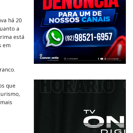
ava há 20
quanto a
prima está
os em
ranco.
os que
turismo,
 mais