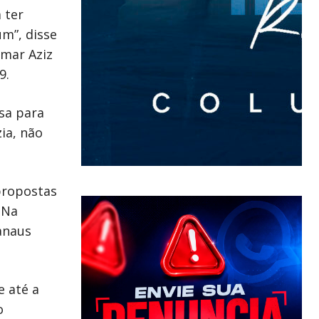
 ter
m”, disse
Omar Aziz
9.
isa para
ia, não
 propostas
 Na
anaus
 até a
o