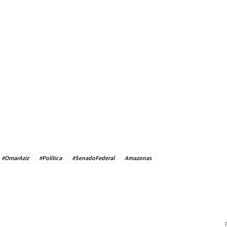
#OmarAziz
#Política
#SenadoFederal
Amazonas