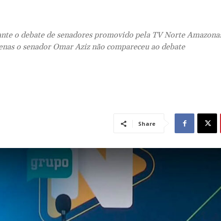
durante o debate de senadores promovido pela TV Norte Amazona
apenas o senador Omar Aziz não compareceu ao debate
Share