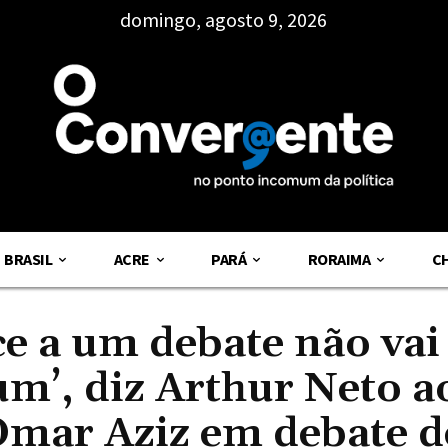
domingo, agosto 9, 2026
BRASIL
ACRE
PARÁ
RORAIMA
C
 a um debate não vai
m’, diz Arthur Neto a
 Omar Aziz em debate d