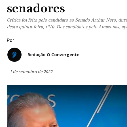
senadores
Crítica foi feita pelo candidato ao Senado Arthur Neto, 
desta quinta-feira, 1º/9. Dos candidatos pelo Amazonas, 
Por
Redação O Convergente
1 de setembro de 2022