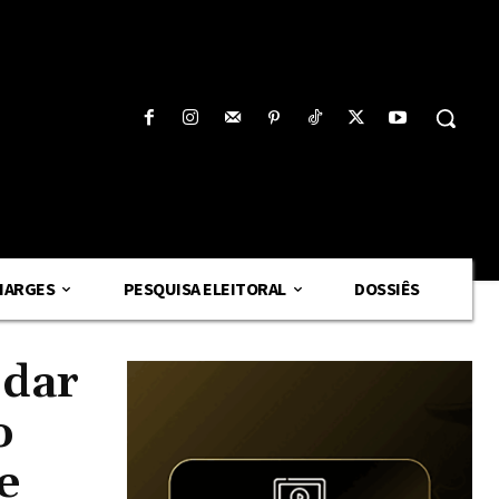
HARGES
PESQUISA ELEITORAL
DOSSIÊS
 dar
o
e