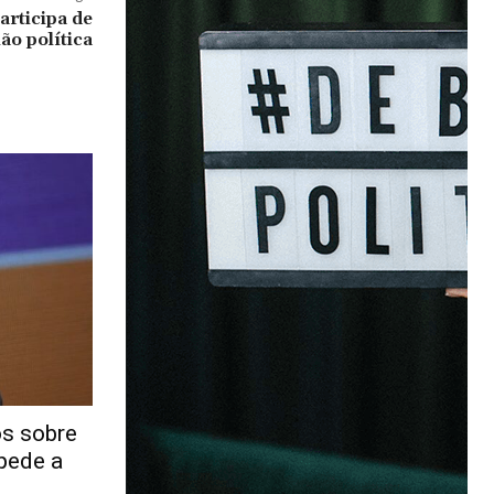
articipa de
ão política
os sobre
 pede a