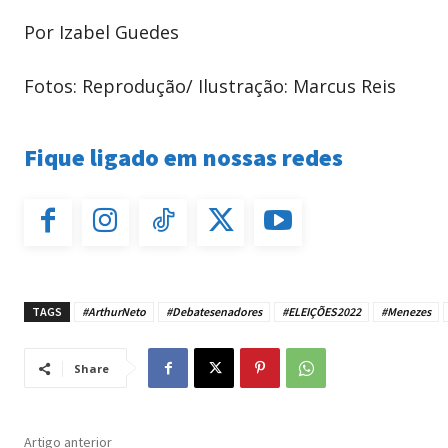
Por Izabel Guedes
Fotos: Reprodução/ Ilustração: Marcus Reis
Fique ligado em nossas redes
TAGS
#ArthurNeto
#Debatesenadores
#ELEIÇÕES2022
#Menezes
Share
Artigo anterior