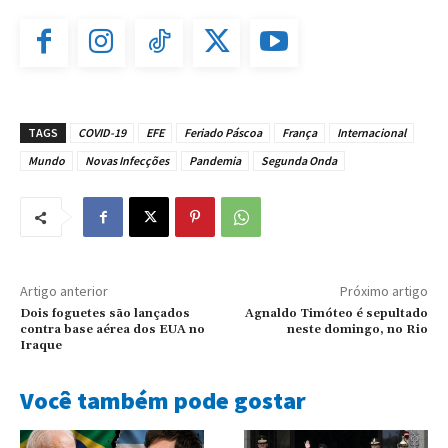
TAGS
COVID-19
EFE
Feriado Páscoa
França
Internacional
Mundo
Novas Infecções
Pandemia
Segunda Onda
Artigo anterior
Próximo artigo
Dois foguetes são lançados
Agnaldo Timóteo é sepultado
contra base aérea dos EUA no
neste domingo, no Rio
Iraque
Você também pode gostar