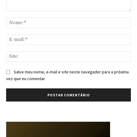
Comentário:
No
E-
mai
Sit
Salve meu nome, e-mail e site neste navegador para a próxima
vez que eu comentar.