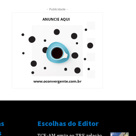
- Publicidade -
as
Escolhas do Editor
s
TCE-AM envia ao TRE relação