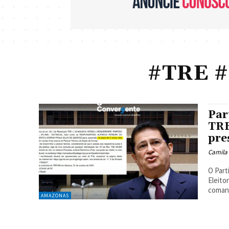
#TRE #
Par
TRE
pre
Camila
O Part
Eleito
comand
AMAZONAS