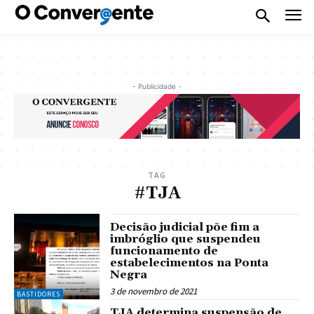
- Publicidade -
TAG
#TJA
Decisão judicial põe fim a
imbróglio que suspendeu
funcionamento de
estabelecimentos na Ponta
Negra
3 de novembro de 2021
BASTIDORES
TJA determina suspensão de