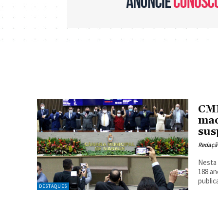
CMM
mac
sus
Redaçã
Nesta 
188 an
public
DESTAQUES