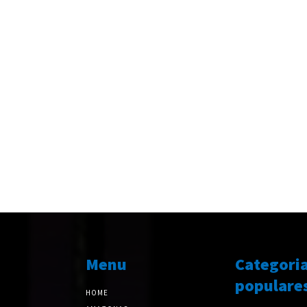
Menu
Categori
populare
HOME