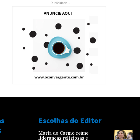
- Publicidade -
as
Escolhas do Editor
s
Maria do Carmo reúne
lideranças religiosas e