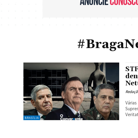
#BragaNe
STF
den
Net
Redaçã
Várias
Suprem
Veritat
BRASÍLIA