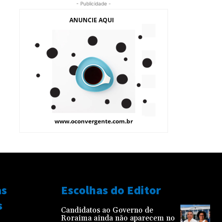
- Publicidade -
as
Escolhas do Editor
s
Candidatos ao Governo de
Roraima ainda não aparecem no