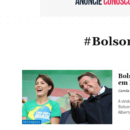
#Bolso
Bol
em 
Camila
A vind
Bolson
Albert
DESTAQUES