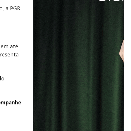
o, a PGR
 em até
presenta
do
ompanhe