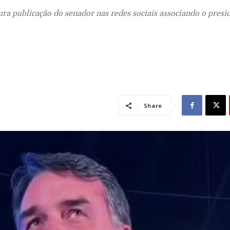
ra publicação do senador nas redes sociais associando o presi
Share