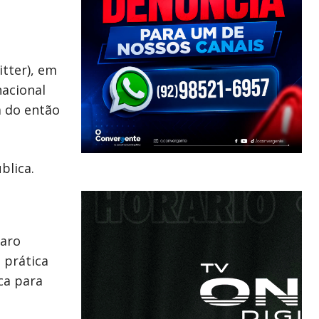
itter), em
nacional
a do então
blica.
naro
 prática
ca para