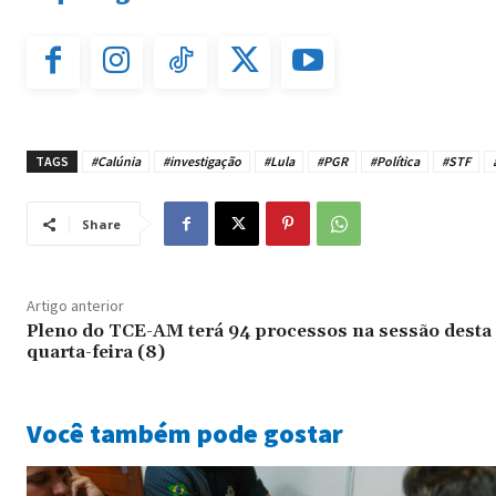
TAGS
#Calúnia
#investigação
#Lula
#PGR
#Política
#STF
Share
Artigo anterior
Pleno do TCE-AM terá 94 processos na sessão desta
quarta-feira (8)
Você também pode gostar