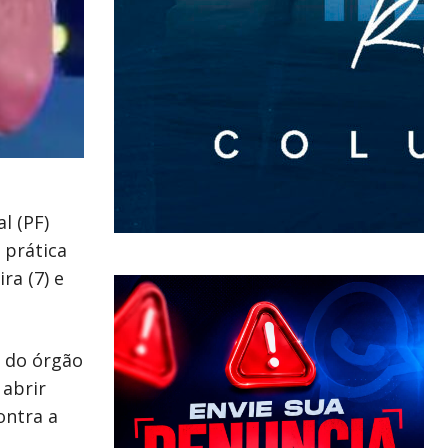
l (PF)
 prática
ra (7) e
a do órgão
 abrir
ontra a