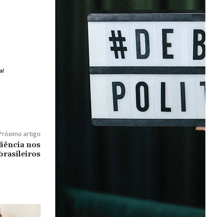
al
Próximo artigo
diência nos
brasileiros