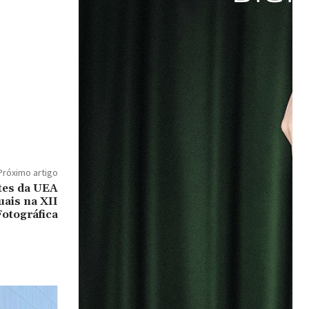
Próximo artigo
tes da UEA
uais na XII
otográfica