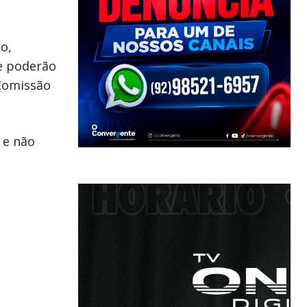
o,
de poderão
 Comissão
 e não