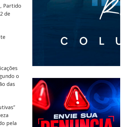
, Partido
 2 de
nte
icações
egundo o
ão das
tivas”
reza
do pela