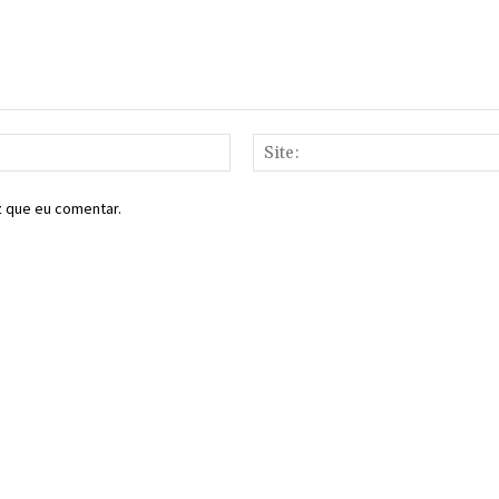
E-
mail:*
z que eu comentar.