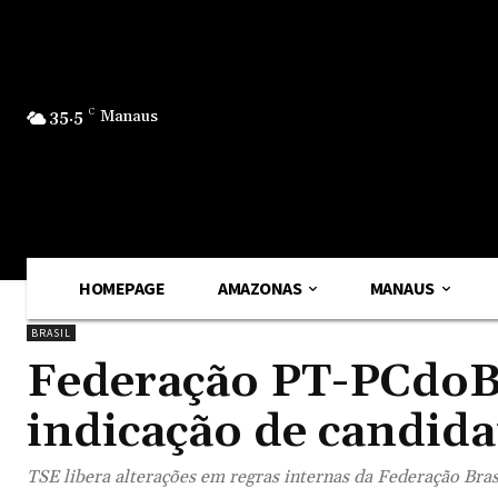
35.5
C
Manaus
HOMEPAGE
AMAZONAS
MANAUS
BRASIL
Federação PT-PCdoB
indicação de candida
TSE libera alterações em regras internas da Federação Bras