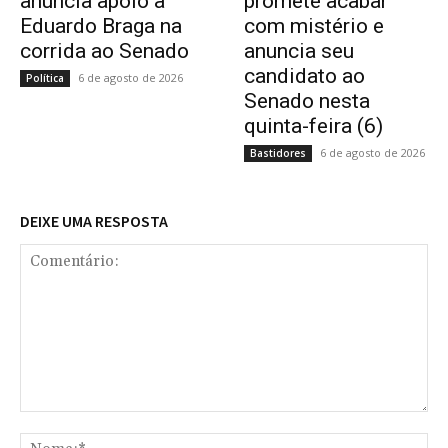
anuncia apoio a
promete acabar
Eduardo Braga na
com mistério e
corrida ao Senado
anuncia seu
candidato ao
6 de agosto de 2026
Política
Senado nesta
quinta-feira (6)
6 de agosto de 2026
Bastidores
DEIXE UMA RESPOSTA
Comentário:
No