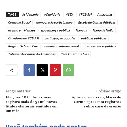
TAGS
#cidadania
#Ouvidoria
#STJ
#TCE-AM
Amazonas
Controle Social
democracia participativa
Escola de Contas Públicas
evento em Manaus
governança pública
Manaus
Mario de Mello
Ouvidoria do TCE-AM
participação popular
políticas públicas
Rogério Schietti Cruz
seminário internacional
transparência pública
Tribunal de Contas do Amazonas
Yara Amazônia Lins
Artigo anterior
Próximo artigo
Eleições 2026: Amazonas
Após repercussão, Maria do
registra mais de 31 mil novos
Carmo apresenta registros
títulos eleitorais emitidos em
sobre caso de erosão
um mês
Você também pode gostar