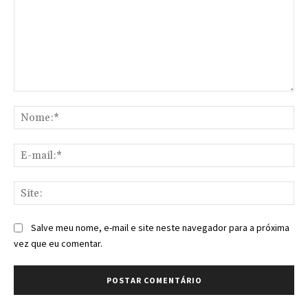
Comentário:
No
E-
mai
Sit
Salve meu nome, e-mail e site neste navegador para a próxima
vez que eu comentar.