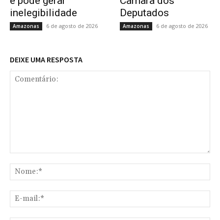
e pode gerar
Câmara dos
inelegibilidade
Deputados
6 de agosto de 2026
6 de agosto de 2026
Amazonas
Amazonas
DEIXE UMA RESPOSTA
Comentário:
No
E-
mai