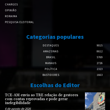
CHARGES
OPINIÃO
RORAIMA
PESQUISA ELEITORAL
Categorias populares
DESTAQUES
9015
AMAZONAS
8612
BRASIL
5769
MANAUS
2726
POLÍTICA
2323
BASTIDORES
1663
Escolhas do Editor
TCE-AM envia ao TRE relação de gestores
com contas reprovadas e pode gerar
inelegibilidade
6 de agosto de 2026