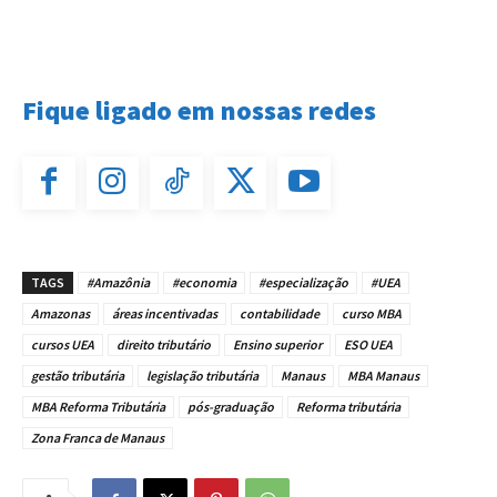
Fique ligado em nossas redes
TAGS
#Amazônia
#economia
#especialização
#UEA
Amazonas
áreas incentivadas
contabilidade
curso MBA
cursos UEA
direito tributário
Ensino superior
ESO UEA
gestão tributária
legislação tributária
Manaus
MBA Manaus
MBA Reforma Tributária
pós-graduação
Reforma tributária
Zona Franca de Manaus