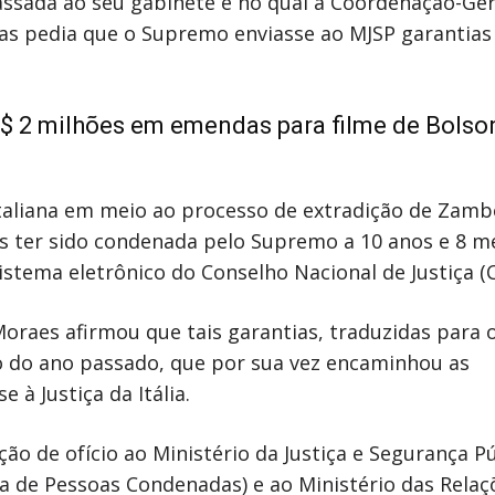
ssada ao seu gabinete e no qual a Coordenação-Ger
as pedia que o Supremo enviasse ao MJSP garantias
R$ 2 milhões em emendas para filme de Bolso
italiana em meio ao processo de extradição de Zambe
ós ter sido condenada pelo Supremo a 10 anos e 8 m
stema eletrônico do Conselho Nacional de Justiça (C
Moraes afirmou que tais garantias, traduzidas para 
o do ano passado, que por sua vez encaminhou as
à Justiça da Itália.
o de ofício ao Ministério da Justiça e Segurança Pú
a de Pessoas Condenadas) e ao Ministério das Relaç