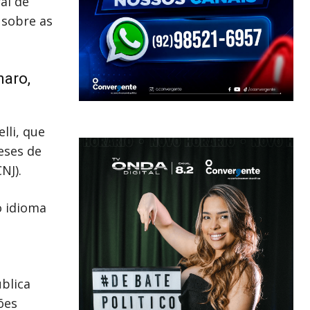
al de
 sobre as
naro,
lli, que
eses de
NJ).
o idioma
blica
ões