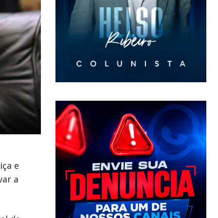
iça e
var a