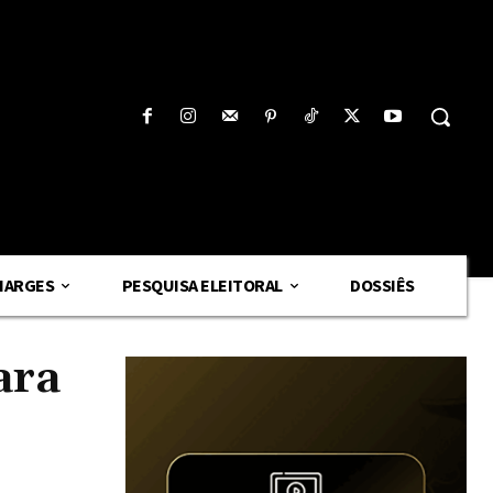
HARGES
PESQUISA ELEITORAL
DOSSIÊS
ara