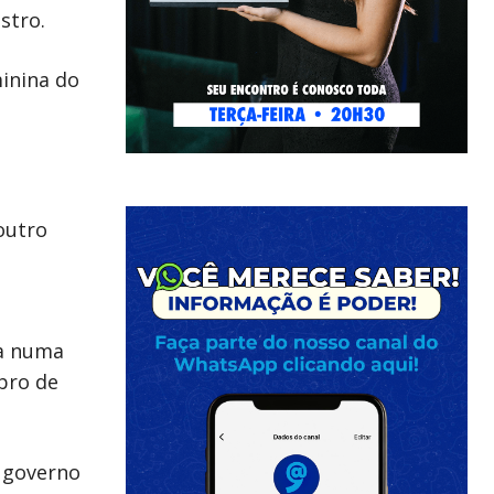
stro.
minina do
outro
ia numa
bro de
o governo