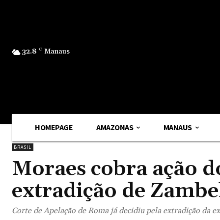
32.8
C
Manaus
HOMEPAGE
AMAZONAS
MANAUS
BRASIL
Moraes cobra ação do
extradição de Zambel
Corte de Apelação de Roma já decidiu pela extradição da e