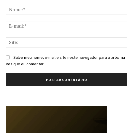
Comentário:
No
E-
mai
Sit
Salve meu nome, e-mail e site neste navegador para a próxima
vez que eu comentar.