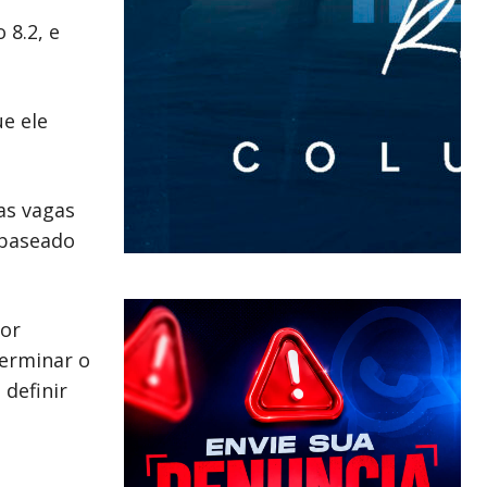
 8.2, e
e ele
as vagas
 baseado
ior
terminar o
 definir