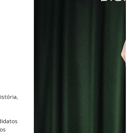
stória,
didatos
tos