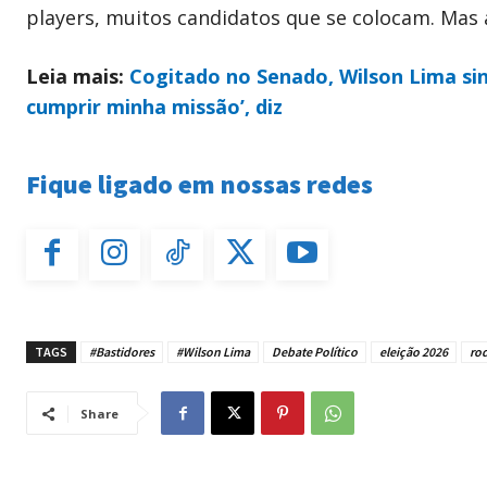
players, muitos candidatos que se colocam. Mas 
Leia mais:
Cogitado no Senado, Wilson Lima si
cumprir minha missão’, diz
Fique ligado em nossas redes
TAGS
#Bastidores
#Wilson Lima
Debate Político
eleição 2026
rod
Share