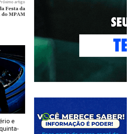
Próximo artigo
a Festa da
ra do MPAM
rio e
quinta-