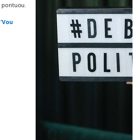
, pontuou.
 ‘Vou