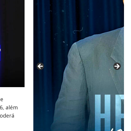
de
6, além
poderá