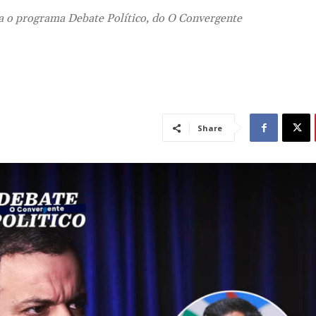
ra o programa Debate Político, do O Convergente
Share