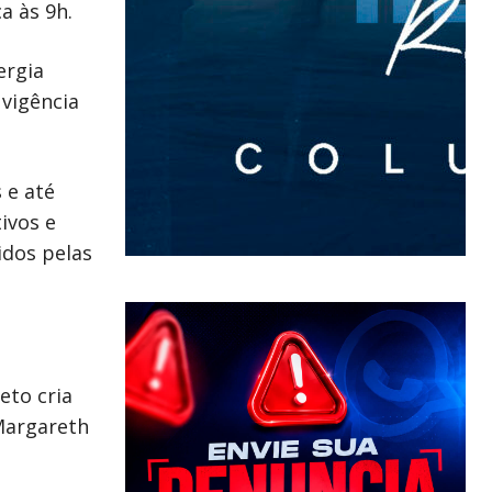
a às 9h.
ergia
 vigência
 e até
ivos e
idos pelas
eto cria
 Margareth