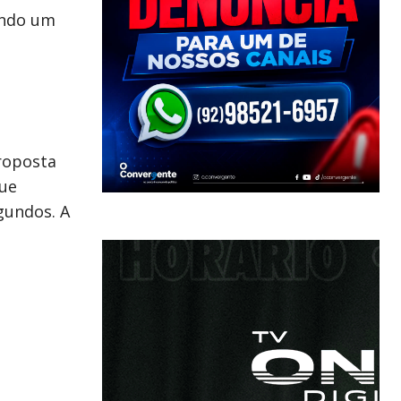
ando um
roposta
que
gundos. A