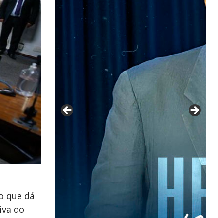
to que dá
iva do