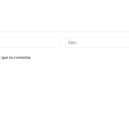
E-
mail:*
z que eu comentar.