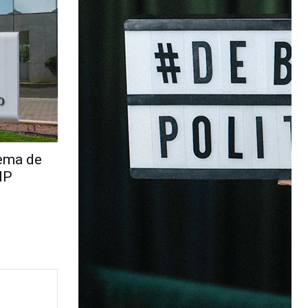
uema de
MP