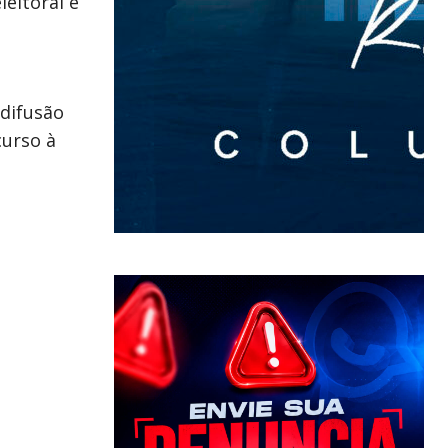
eitoral e
difusão
curso à