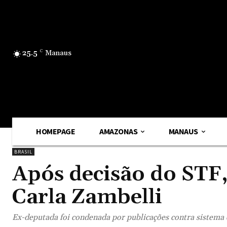
25.5
C
Manaus
HOMEPAGE
AMAZONAS
MANAUS
BRASIL
Após decisão do STF
Carla Zambelli
Ex-deputada foi condenada por publicações contra sistema 