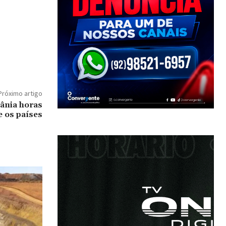
Próximo artigo
rânia horas
e os países