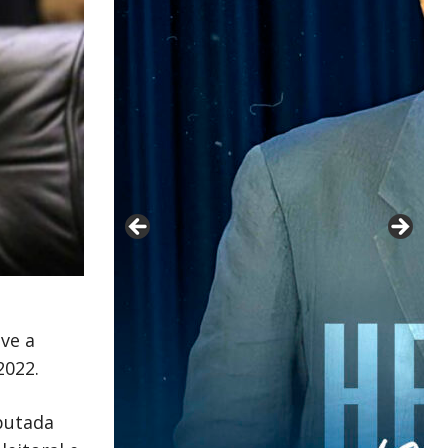
eve a
2022.
putada