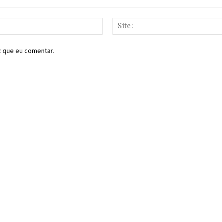
E-
mail:*
z que eu comentar.