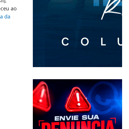
l),
eceu ao
a da