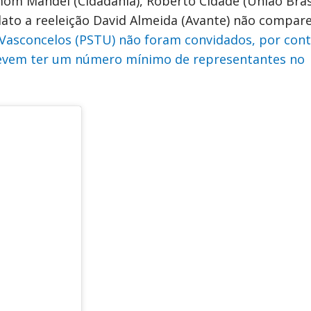
om Mandel (Cidadania), Roberto Cidade (União Brasi
dato a reeleição David Almeida (Avante) não compar
 Vasconcelos (PSTU) não foram convidados, por cont
devem ter um número mínimo de representantes no