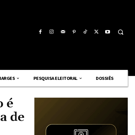
HARGES
PESQUISA ELEITORAL
DOSSIÊS
o é
a de