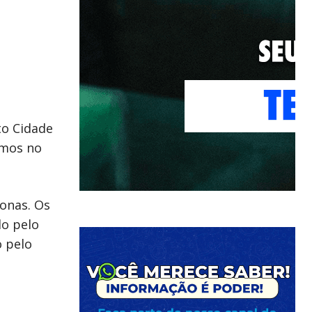
to Cidade
imos no
onas. Os
do pelo
o pelo