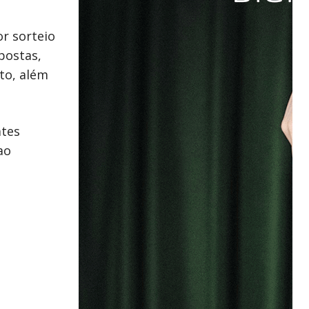
r sorteio
postas,
to, além
ates
ao