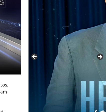
tos,
eram