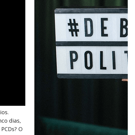
ios.
co dias,
s PCDs? O