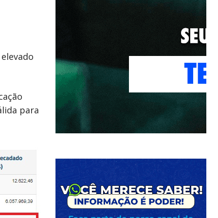
 elevado
ucação
álida para