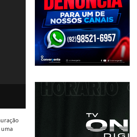
auração
o uma