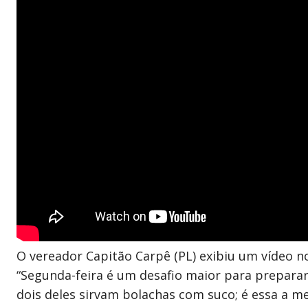
O vereador Capitão Carpê (PL) exibiu um vídeo no
“Segunda-feira é um desafio maior para preparar 
dois deles sirvam bolachas com suco; é essa a m