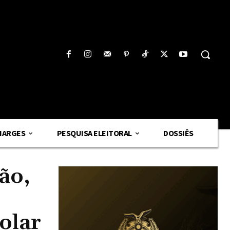
HARGES
PESQUISA ELEITORAL
DOSSIÊS
ão,
olar