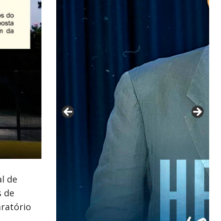
l de
s de
ratório