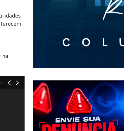
aridades
 oferecem
r na
 2