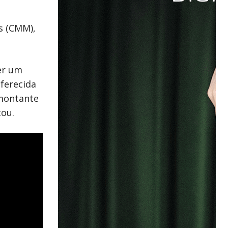
s (CMM),
er um
ferecida
 montante
tou.