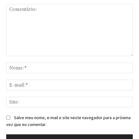
Comentário:
No
E-
mai
Sit
Salve meu nome, e-mail e site neste navegador para a próxima
vez que eu comentar.