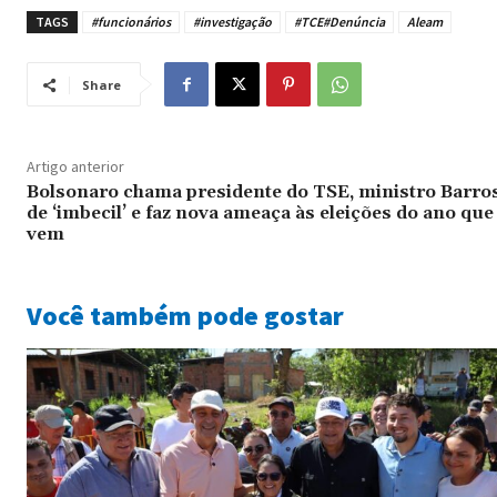
TAGS
#funcionários
#investigação
#TCE#Denúncia
Aleam
Share
Artigo anterior
Bolsonaro chama presidente do TSE, ministro Barro
de ‘imbecil’ e faz nova ameaça às eleições do ano que
vem
Você também pode gostar