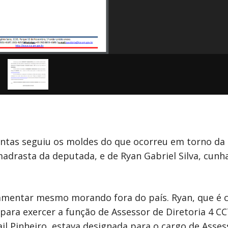
ontas seguiu os moldes do que ocorreu em torno da
adrasta da deputada, e de Ryan Gabriel Silva, cunh
lamentar mesmo morando fora do país. Ryan, que é 
ara exercer a função de Assessor de Diretoria 4 CC
l Pinheiro, estava designada para o cargo de Asses