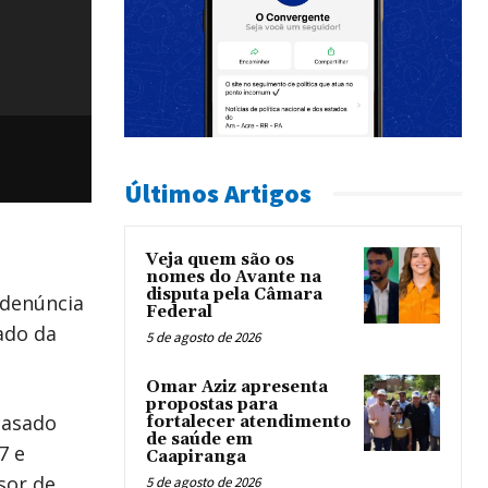
Últimos Artigos
Veja quem são os
nomes do Avante na
disputa pela Câmara
 denúncia
Federal
ado da
5 de agosto de 2026
Omar Aziz apresenta
propostas para
casado
fortalecer atendimento
de saúde em
7 e
Caapiranga
sor de
5 de agosto de 2026