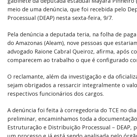
gabinete da deputada estadual Mayara Pinheiro (
meio de uma denúncia, que foi recebida pelo De
Processual (DEAP) nesta sexta-feira, 9/7.
Pela denúncia a deputada teria, na folha de pag
do Amazonas (Aleam), nove pessoas que estariam
advogado Raione Cabral Queiroz, afirma, após con
comparecem ao trabalho o que é configurado co
O reclamante, além da investigação e da oficiali
sejam obrigados a ressarcir integralmente o va
respectivos funcionários dos cargos.
A denúncia foi feita à corregedoria do TCE no di
preliminar, encaminhamos toda a documentação
Estruturação e Distribuição Processual – DEAP,
um processo e já está sendo analisada pelo órgão