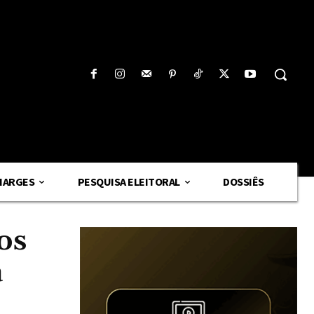
HARGES
PESQUISA ELEITORAL
DOSSIÊS
os
a