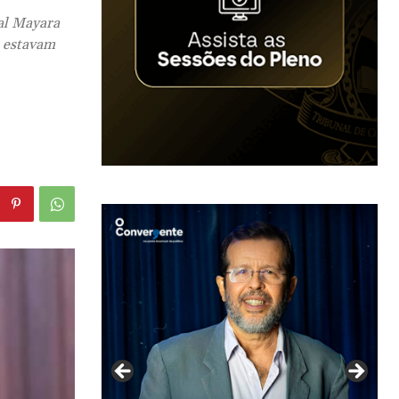
ual Mayara
s estavam