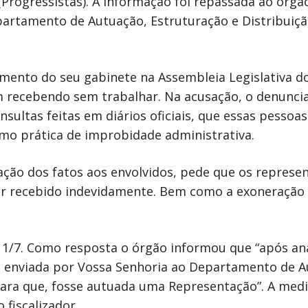
Progressistas). A informação foi repassada ao órgã
partamento de Autuação, Estruturação e Distribuiç
amento do seu gabinete na Assembleia Legislativa d
 recebendo sem trabalhar. Na acusação, o denuncia
sultas feitas em diários oficiais, que essas pessoa
mo prática de improbidade administrativa.
zação dos fatos aos envolvidos, pede que os represe
lor recebido indevidamente. Bem como a exoneração
a 1/7. Como resposta o órgão informou que “após an
 enviada por Vossa Senhoria ao Departamento de A
 para que, fosse autuada uma Representação”. A med
 fiscalizador.