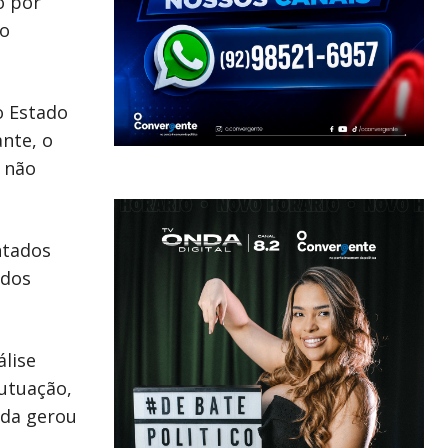
o por
ão
o Estado
nte, o
s não
ntados
 dos
álise
utuação,
ida gerou