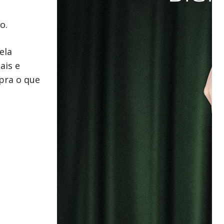
o.
ela
ais e
mpra o que