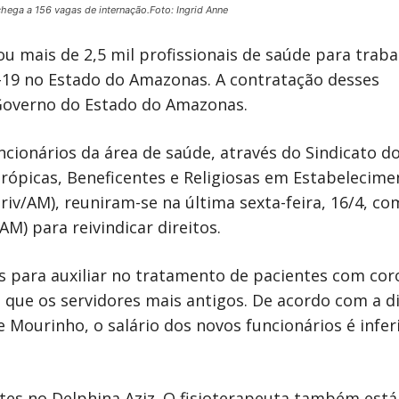
ga a 156 vagas de internação.Foto: Ingrid Anne
ou mais de 2,5 mil profissionais de saúde para traba
-19 no Estado do Amazonas. A contratação desses
 Governo do Estado do Amazonas.
cionários da área de saúde, através do Sindicato d
rópicas, Beneficentes e Religiosas em Estabelecime
iv/AM), reuniram-se na última sexta-feira, 16/4, co
M) para reivindicar direitos.
s para auxiliar no tratamento de pacientes com cor
s que os servidores mais antigos. De acordo com a d
 Mourinho, o salário dos novos funcionários é infer
es no Delphina Aziz. O fisioterapeuta também está