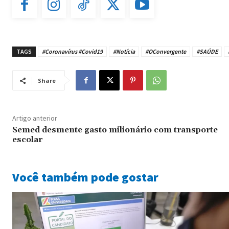
TAGS
#Coronavírus #Covid19
#Notícia
#OConvergente
#SAÚDE
Share
Artigo anterior
Semed desmente gasto milionário com transporte
escolar
Você também pode gostar