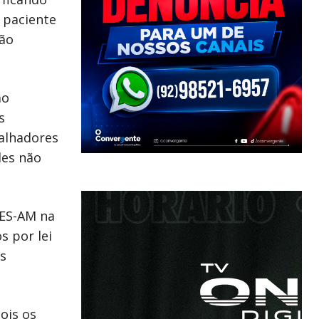
o paciente
tão
mo
s
balhadores
les não
SES-AM na
s por lei
s
ois os