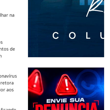
lhar na
os
ntos de
m
onavírus
iretora
ior aos
 ficando