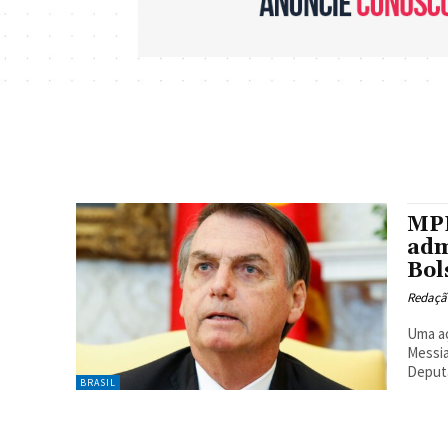
MPF
adm
Bol
Redaçã
Uma aç
Messia
Deputa
BRASIL