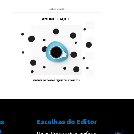
- Publicidade -
as
Escolhas do Editor
s
União Progressista confirma