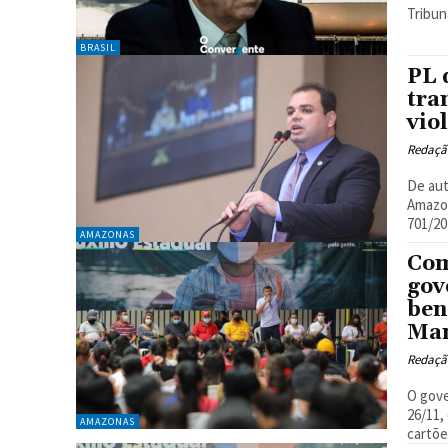
Tribuna
BRASIL
PL 
tra
vio
Redaçã
De aut
Amazon
701/202
AMAZONAS
Com
gov
ben
Ma
Redaçã
O gove
26/11,
AMAZONAS
cartões