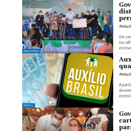
Gov
dis
per
Redaçã
Em con
na cal
esteve
AMAZONAS
Aux
qua
Redaçã
A part
devem 
extinto
BRASIL
Gov
car
par