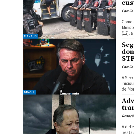
cus
Camila
Como d
Minist
(12), 
MANAUS
Seg
dom
ST
Camila
A Secr
inicio
de Mor
BRASIL
Adv
tra
Redaçã
A defe
nesta 