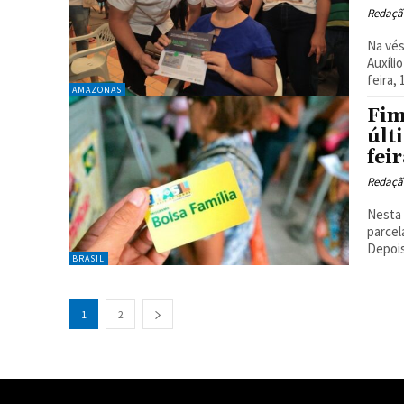
Redaçã
Na vés
Auxíli
feira, 
AMAZONAS
Fim
últ
fei
Redaçã
Nesta 
parcel
Depois
BRASIL
1
2