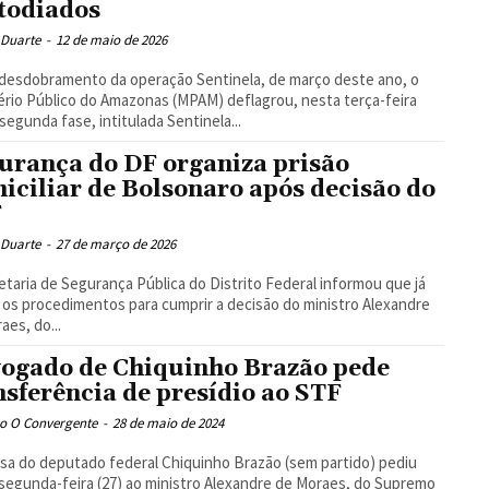
todiados
 Duarte
-
12 de maio de 2026
esdobramento da operação Sentinela, de março deste ano, o
ério Público do Amazonas (MPAM) deflagrou, nesta terça-feira
a segunda fase, intitulada Sentinela...
urança do DF organiza prisão
iciliar de Bolsonaro após decisão do
F
 Duarte
-
27 de março de 2026
etaria de Segurança Pública do Distrito Federal informou que já
u os procedimentos para cumprir a decisão do ministro Alexandre
aes, do...
ogado de Chiquinho Brazão pede
nsferência de presídio ao STF
o O Convergente
-
28 de maio de 2024
sa do deputado federal Chiquinho Brazão (sem partido) pediu
segunda-feira (27) ao ministro Alexandre de Moraes, do Supremo