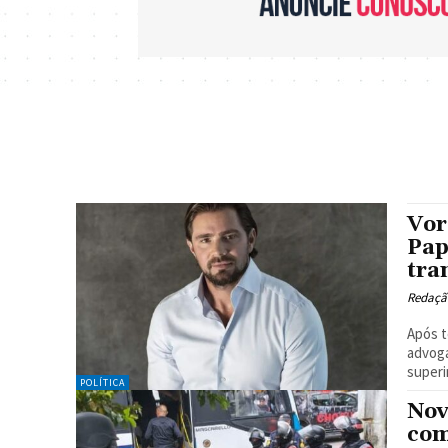
Vor
Pap
tra
Redaçã
Após t
advoga
superi
POLÍTICA
Nov
com