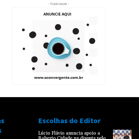
- Publicidade -
as
Escolhas do Editor
s
Lúcio Flávio anuncia apoio a
Roberto Cidade na disputa pelo