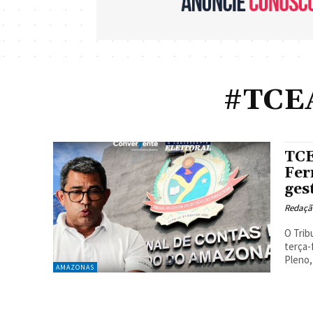
#TCEA
TCE
Fer
ges
Redaçã
O Trib
terça-
Pleno, 
AMAZONAS