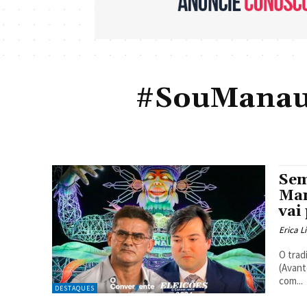
#SouManaus
Sem
Man
vai
Erica 
O trad
(Avant
com...
DESTAQUES