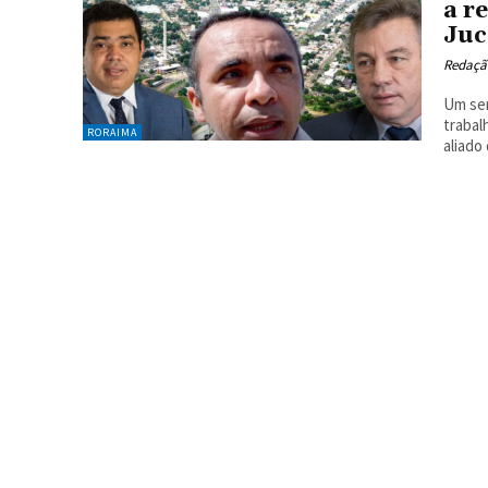
a r
Juc
Redaçã
Um ser
trabal
RORAIMA
aliado