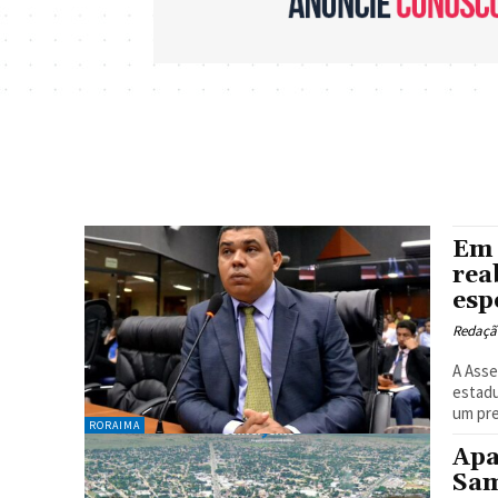
Em 
rea
esp
Redaçã
A Asse
estadu
um pre
RORAIMA
Apa
Sam