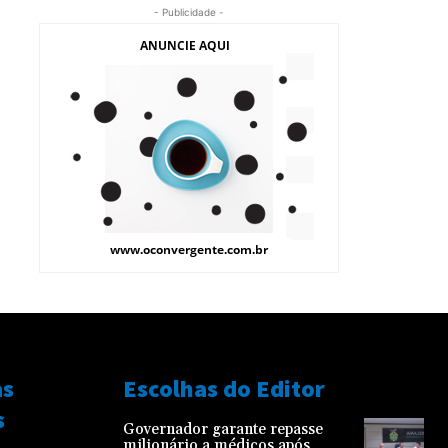
- Publicidade -
as
Escolhas do Editor
s
Governador garante repasse
milionário a médicos após