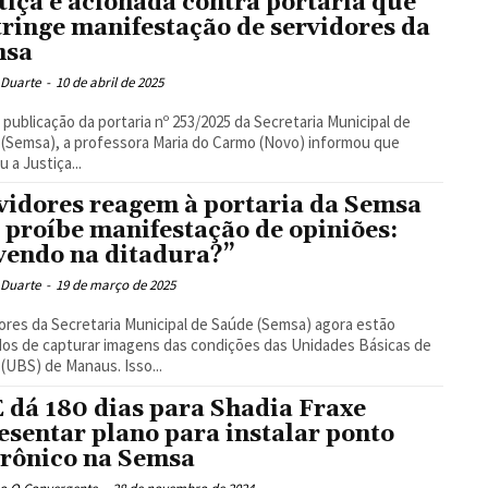
tiça é acionada contra portaria que
tringe manifestação de servidores da
msa
 Duarte
-
10 de abril de 2025
 publicação da portaria nº 253/2025 da Secretaria Municipal de
(Semsa), a professora Maria do Carmo (Novo) informou que
u a Justiça...
vidores reagem à portaria da Semsa
 proíbe manifestação de opiniões:
vendo na ditadura?”
 Duarte
-
19 de março de 2025
ores da Secretaria Municipal de Saúde (Semsa) agora estão
dos de capturar imagens das condições das Unidades Básicas de
(UBS) de Manaus. Isso...
 dá 180 dias para Shadia Fraxe
esentar plano para instalar ponto
trônico na Semsa