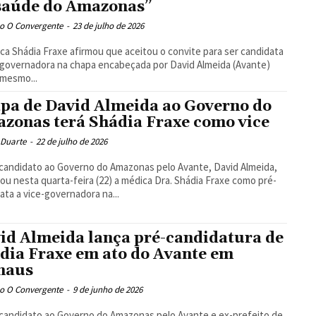
saúde do Amazonas”
o O Convergente
-
23 de julho de 2026
ca Shádia Fraxe afirmou que aceitou o convite para ser candidata
-governadora na chapa encabeçada por David Almeida (Avante)
mesmo...
pa de David Almeida ao Governo do
zonas terá Shádia Fraxe como vice
 Duarte
-
22 de julho de 2026
candidato ao Governo do Amazonas pelo Avante, David Almeida,
ou nesta quarta-feira (22) a médica Dra. Shádia Fraxe como pré-
ata a vice-governadora na...
id Almeida lança pré-candidatura de
dia Fraxe em ato do Avante em
naus
o O Convergente
-
9 de junho de 2026
candidato ao Governo do Amazonas pelo Avante e ex-prefeito de