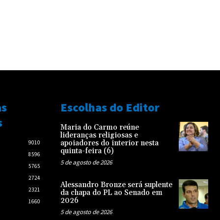
as
Escolhas do Editor
s
Maria do Carmo reúne
lideranças religiosas e
apoiadores do interior nesta
9010
quinta-feira (6)
8596
5 de agosto de 2026
5765
2724
Alessandro Bronze será suplente
2321
da chapa do PL ao Senado em
2026
1660
5 de agosto de 2026