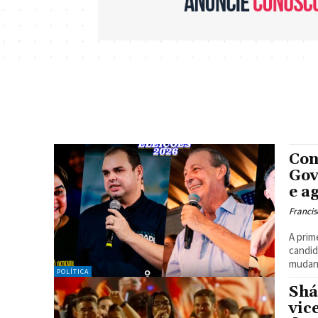
Con
Gov
e a
Francis
A prim
candid
mudanç
POLÍTICA
Shá
vic