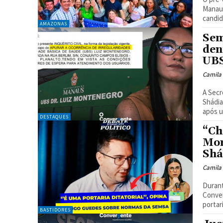
Manaus
candid
AMAZONAS
Sem
den
UB
Camila
A Secr
Shádia
após u
DESTAQUES
“Ch
Mor
Shá
Camila
Durant
Conve
portar
BASTIDORES