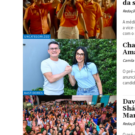
da 
Redaçã
A médi
a vice
com o 
UNCATEGORIZED
Cha
Ama
Camila
O pré-
anunci
candid
BASTIDORES
Dav
Shá
Ma
Redaçã
O pré-