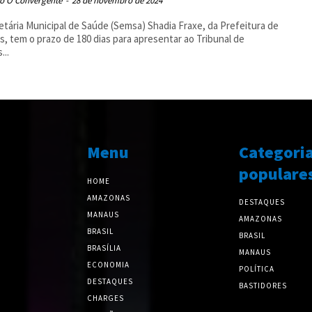
o O Convergente
-
28 de novembro de 2024
etária Municipal de Saúde (Semsa) Shadia Fraxe, da Prefeitura de
, tem o prazo de 180 dias para apresentar ao Tribunal de
...
Menu
Categori
populare
HOME
AMAZONAS
DESTAQUES
MANAUS
AMAZONAS
BRASIL
BRASIL
BRASÍLIA
MANAUS
ECONOMIA
POLÍTICA
DESTAQUES
BASTIDORES
CHARGES