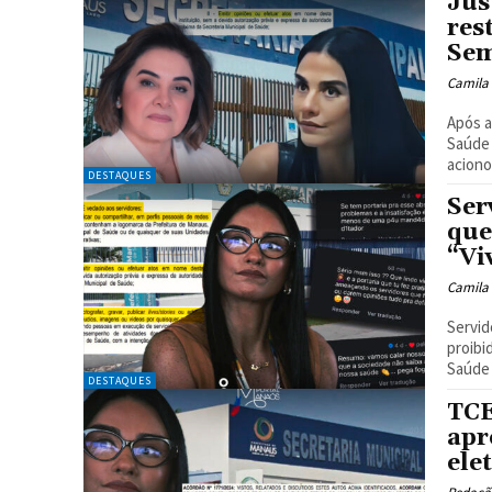
Jus
res
Se
Camila
Após a
Saúde 
aciono
DESTAQUES
Ser
que
“Vi
Camila
Servid
proibi
Saúde 
DESTAQUES
TCE
apr
ele