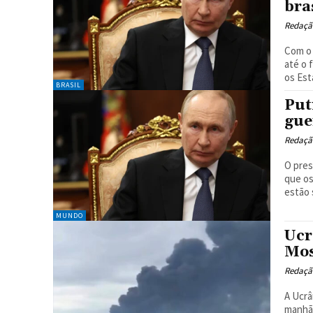
bra
Redaçã
Com o 
até o 
os Est
BRASIL
Put
gue
Redaçã
O pres
que os
estão 
MUNDO
Ucr
Mos
Redaçã
A Ucrâ
manhã 