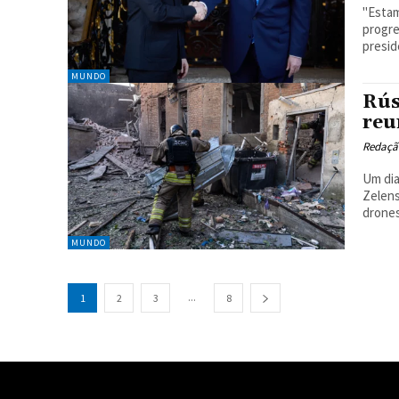
"Estam
progre
presid
MUNDO
Rús
reu
Redaçã
Um dia
Zelens
drones
MUNDO
...
1
2
3
8