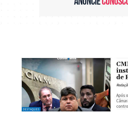
CMM
ins
de 
Redaçã
Após o
Câmara
contro
DESTAQUES