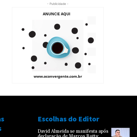
- Publicidade -
as
Escolhas do Editor
s
David Almeida se manifesta após
declaração de Marcos Rotta: