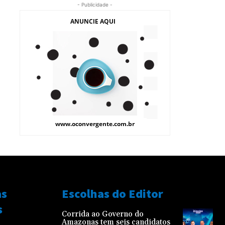
- Publicidade -
as
Escolhas do Editor
s
Corrida ao Governo do
Amazonas tem seis candidatos