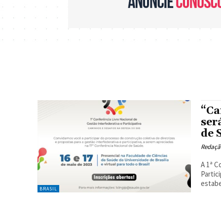
“Ca
ser
de 
Redaçã
A 1ª C
Partic
estabe
BRASIL