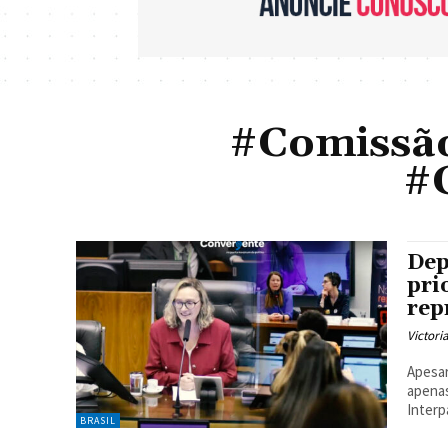
#Comissão
#
Dep
pri
rep
Victori
Apesar
apenas
Interp
BRASIL