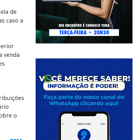
ela de
as caso a
erior
da venda
es
ribuições
ário
sobre o