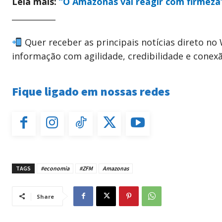
Leia mais:
“O Amazonas vai reagir com firmeza
___________
Quer receber as principais notícias direto n
informação com agilidade, credibilidade e conex
Fique ligado em nossas redes
TAGS
#economia
#ZFM
Amazonas
Share