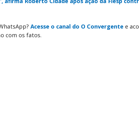
”, afirma Roberto Cidade após ação da Fiesp cont
o WhatsApp?
Acesse o canal do O Convergente
e ac
ão com os fatos.