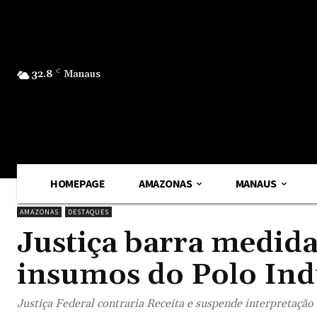
32.8
C
Manaus
HOMEPAGE
AMAZONAS
MANAUS
AMAZONAS
DESTAQUES
Justiça barra medida
insumos do Polo Ind
Justiça Federal contraria Receita e suspende interpretação