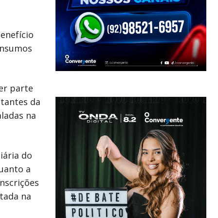
enefício
 insumos
er parte
ntantes da
aladas na
iária do
uanto a
inscrições
ntada na