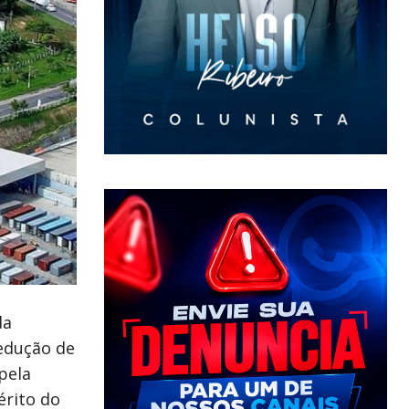
da
redução de
pela
érito do