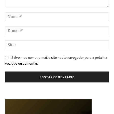
Comentário:
No
E-
mai
Sit
Salve meu nome, e-mail e site neste navegador para a próxima
vez que eu comentar.