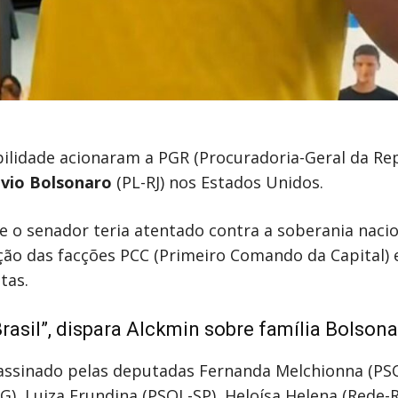
ilidade acionaram a PGR (Procuradoria-Geral da Rep
ávio Bolsonaro
(PL-RJ) nos Estados Unidos.
 o senador teria atentado contra a soberania nacio
ação das facções PCC (Primeiro Comando da Capital) 
tas.
asil”, dispara Alckmin sobre família Bolson
 assinado pelas deputadas Fernanda Melchionna (PS
, Luiza Erundina (PSOL-SP), Heloísa Helena (Rede-R