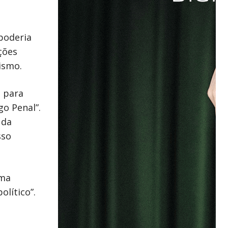
poderia
ções
ismo.
l para
go Penal”.
 da
sso
uma
olítico”.