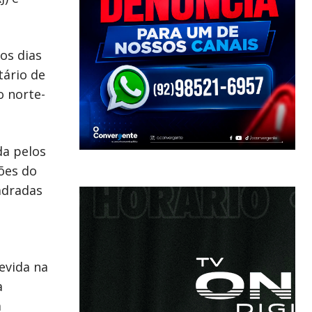
os dias
tário de
o norte-
da pelos
ões do
adradas
evida na
a
m