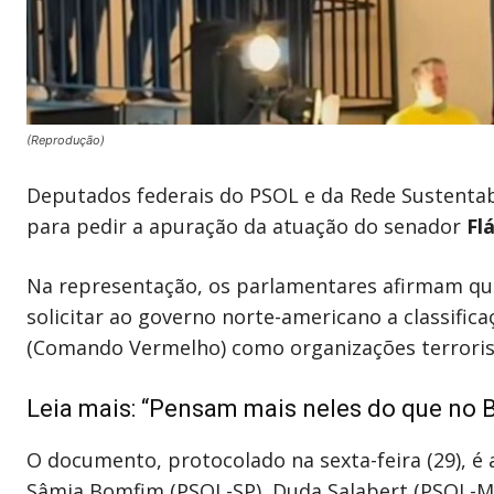
(Reprodução)
Deputados federais do PSOL e da Rede Sustentab
para pedir a apuração da atuação do senador
Fl
Na representação, os parlamentares afirmam que
solicitar ao governo norte-americano a classific
(Comando Vermelho) como organizações terroris
Leia mais:
“Pensam mais neles do que no Br
O documento, protocolado na sexta-feira (29), é
Sâmia Bomfim (PSOL-SP), Duda Salabert (PSOL-MG)