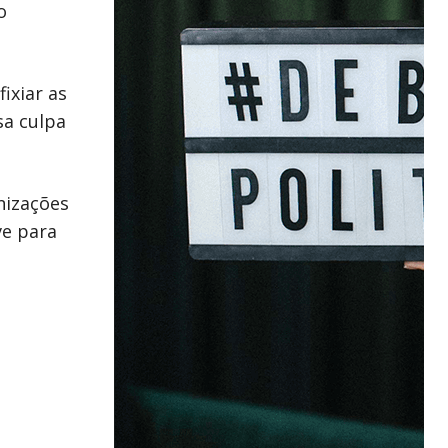
o
ixiar as
sa culpa
nizações
ve para