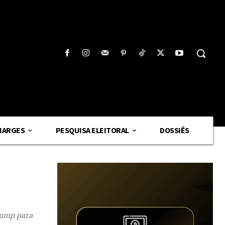
HARGES
PESQUISA ELEITORAL
DOSSIÊS
rump para