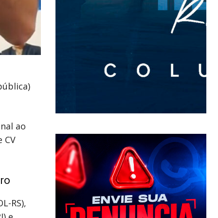
ública)
nal ao
e CV
aro
OL-RS),
J) e