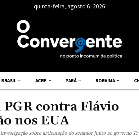
quinta-feira, agosto 6, 2026
BRASIL
ACRE
PARÁ
RORAIMA
C
 PGR contra Flávio
ão nos EUA
nvestigação sobre articulação do senador junto ao governo T