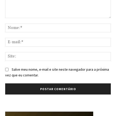
Comentário:
No
E-
mai
Sit
Salve meu nome, e-mail e site neste navegador para a próxima
vez que eu comentar.