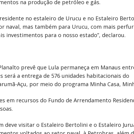
stimentos na produção de petróleo e gás.
idente no estaleiro de Urucu e no Estaleiro Bertol
tor naval, mas também para Urucu, com mais perfu
is investimentos para o nosso estado”, declarou.
 Planalto prevê que Lula permaneça em Manaus entr
 será a entrega de 576 unidades habitacionais do
 Tarumã-Açu, por meio do programa Minha Casa, Minh
s em recursos do Fundo de Arrendamento Residenci
soas.
eve visitar o Estaleiro Bertolini e o Estaleiro Juru
mentos voltados ao setor naval, à Petrobras, além 