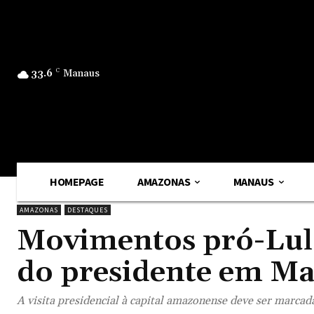
33.6
C
Manaus
HOMEPAGE
AMAZONAS
MANAUS
AMAZONAS
DESTAQUES
Movimentos pró-Lu
do presidente em M
A visita presidencial à capital amazonense deve ser marcad