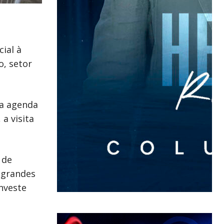
cial à
o, setor
da agenda
a visita
 de
 grandes
nveste