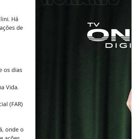
ini. Há
rações de
e os dias
a Vida.
al (FAR)
á, onde o
de ações