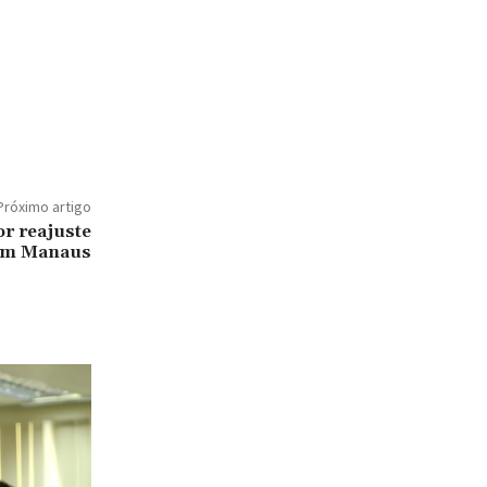
Próximo artigo
r reajuste
 em Manaus