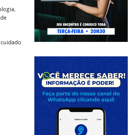
ologia,
ede
 cuidado