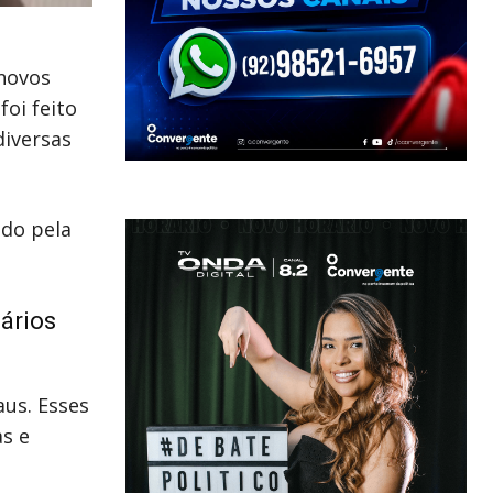
 novos
oi feito
diversas
ado pela
ários
us. Esses
as e