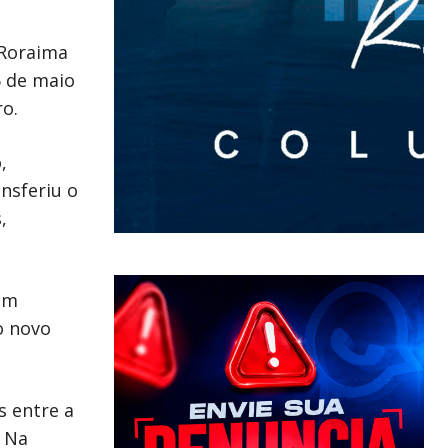
 Roraima
6 de maio
ro.
,
nsferiu o
,
em
o novo
s entre a
. Na