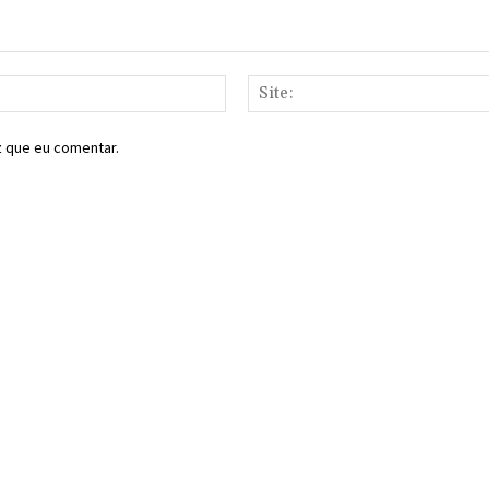
E-
mail:*
z que eu comentar.