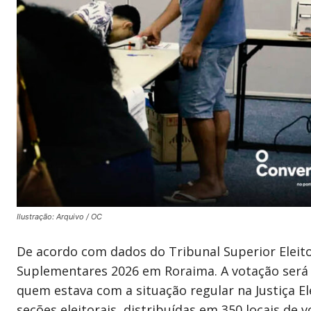
Ilustração: Arquivo / OC
De acordo com dados do Tribunal Superior Eleitor
Suplementares 2026 em Roraima. A votação será n
quem estava com a situação regular na Justiça El
seções eleitorais, distribuídas em 350 locais de v