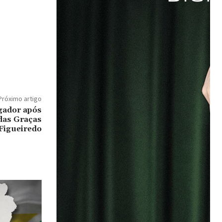
Próximo artigo
gador após
das Graças
Figueiredo